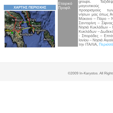
groups. Ταξιδέ
Εταιρικό
μαγευτικούς 
ΧΑΡΤΗΣ ΠΕΡΙΟΧΗΣ
Προφίλ
προορισμούς τω
νήσων μας όπως Άν
Μύκονο – Πάρο – Ν
Σαντορίνη – Σίφνο
Νησιά Κυκλάδων – 
Κυκλάδων – Δωδεκά
- Σποράδες – Επτά
Ιονίου – Νησιά Αιγαί
την ΙΤΑΛΙΑ,
Περισσό
©2009 In-Karystos. All Rig