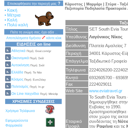
?
Επισκεφθήκατε την περιοχή μας
Κάρυστος | Μαρμάρι | Στύρα - Ταξ
Πεζοπορία Ποδηλασία
Πρακτορεία 
• Κακή
• Μέτρια
• Καλή
Ταξι
• Πολύ καλή
Τίτλος
SET South Evia Tou
Πείτε τη γνώμη σας, έχει αξία ...
Υπεύθυνος
Λαγόνικος Νίκος
Αποτελέσματα 6μήνου
κάντε κλικ
ΕΙΔΗΣΕΙΣ on line
Διεύθυνση
Πλατεία Αμαλείας 7
Αθλητικά
Πηγή: Goal.com/gr
Περιοχή
34001 Κάρυστος-Εύ
Οικονομικά
Πηγή: Σκάϊ
Επάγγελμα
Ταξιδιωτικό Γραφείο
Αυτοκίνηση
Πηγή: Σκάϊ
Τηλέφωνα
2224026200-222402
Ελλάδα
Πηγή: Τα Νέα
Κινητό
6932605700 - 69369
Κόσμος
Πηγή: Euro2day
Fax
2224029011
Πολιτισμός
Πηγή: In.gr
Web Site
www.eviatravel.gr
On Line παιχνίδια
Πηγή: Miniclip
Το South Evia Tours
ΧΡΗΣΙΜΕΣ ΣΥΝΔΕΣΕΙΣ
δημιουργήθηκε στη
Ευβοίας το 1990.
Χρήσιμα Τηλέφωνα
Δραστηριοποιήθηκε 
στον χώρο της ακτο
Εφημερεύοντα
Εταιρικό
συνδέοντας τη
Νότι
Φαρμακεία
Προφίλ
την
Ραφήνα
και τις