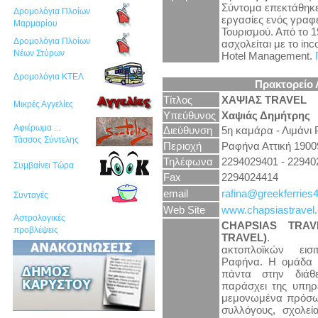
Σύντομα επεκτάθηκε 
Δρομολόγια Πλοίων
εργασίες ενός γραφε
Μαρμαρίου
Τουρισμού. Από το 
Δρομολόγια Πλοίων
ασχολείται με το inc
Νέων Στύρων
Hotel Management.
Δρομολόγια ΚΤΕΛ
Πρακτορείο 
Τίτλος
ΧΑΨΙΑΣ TRAVEL
Μικρές Αγγελίες
Υπεύθυνος
Χαψιάς Δημήτρης
Αφιέρωμα ...
Διεύθυνση
5η καμάρα - Λιμάνι
Τάσσος Σύντελης
Περιοχή
Ραφήνα Αττική 1900
Τηλέφωνα
2294029401 - 22940
Συμβαίνει Τώρα
Fax
2294024414
email
rafina@greekferrie
Συνταγές
Web Site
www.chapsiastravel
Αστρολογικές
CHAPSIAS TRAV
προβλέψεις
TRAVEL)
. Πρα
ακτοπλοϊκών εισ
Ραφήνα. Η ομάδα μ
πάντα στην διάθ
παράσχει της υπηρε
μεμονωμένα πρόσωπ
συλλόγους, σχολεί