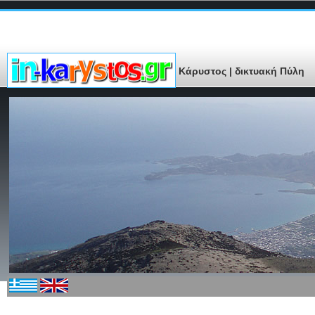
Κάρυστος | δικτυακή Πύλη