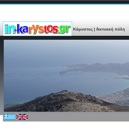
Κάρυστος | δικτυακή πύλη