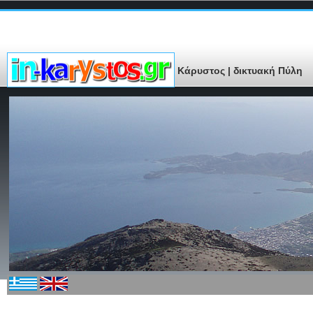
Κάρυστος | δικτυακή Πύλη