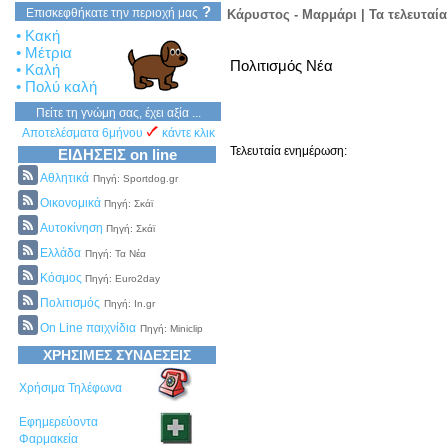
?
Επισκεφθήκατε την περιοχή μας
Κάρυστος - Μαρμάρι | Τα τελευταία
• Κακή
• Μέτρια
Πολιτισμός Νέα
• Καλή
• Πολύ καλή
Πείτε τη γνώμη σας, έχει αξία ...
Αποτελέσματα 6μήνου
κάντε κλικ
Τελευταία ενημέρωση:
ΕΙΔΗΣΕΙΣ on line
Αθλητικά
Πηγή: Sportdog.gr
Οικονομικά
Πηγή: Σκάϊ
Αυτοκίνηση
Πηγή: Σκάϊ
Ελλάδα
Πηγή: Τα Νέα
Κόσμος
Πηγή: Euro2day
Πολιτισμός
Πηγή: In.gr
On Line παιχνίδια
Πηγή: Miniclip
ΧΡΗΣΙΜΕΣ ΣΥΝΔΕΣΕΙΣ
Χρήσιμα Τηλέφωνα
Εφημερεύοντα
Φαρμακεία