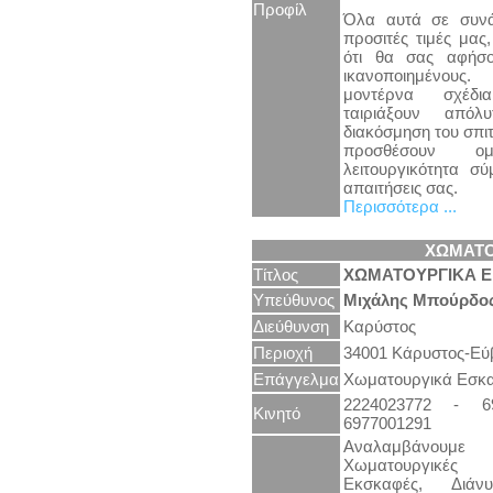
Προφίλ
Όλα αυτά σε συνά
προσιτές τιμές μας,
ότι θα σας αφήσ
ικανοποιημένους.
μοντέρνα σχέ
ταιριάξουν από
διακόσμηση του σπιτ
προσθέσουν ο
λειτουργικότητα σ
απαιτήσεις σας.
Περισσότερα ...
ΧΩΜΑΤΟ
Τίτλος
ΧΩΜΑΤΟΥΡΓΙΚΑ
Ε
Υπεύθυνος
Μιχάλης Μπούρδο
Διεύθυνση
Καρύστος
Περιοχή
34001 Κάρυστος-Εύ
Επάγγελμα
Χωματουργικά Εσκ
2224023772 - 6
Κινητό
6977001291
Αναλαμβάνουμε 
Χωματουργικές
Εκσκαφές, Διάν