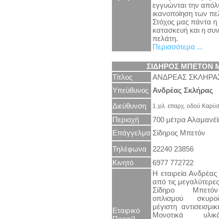
εγγυώνται την απόλ
ικανοποίηση των πε
Στόχος μας πάντα η 
κατασκευή και η συ
πελάτη.
Περισσότερα ...
ΣΙΔΗΡΟΣ ΜΠΕΤΟΝ 
Τίτλος
ΑΝΔΡΕΑΣ ΣΚΛΗΡΑ
Υπεύθυνος
Ανδρέας Σκλήρας
Διεύθυνση
1 χιλ. επαρχ. οδού Καρ
Περιοχή
700 μέτρα Αλαμανέ
Επάγγελμα
Σίδηρος Μπετόν
Τηλέφωνα
22240 23856
Κινητό
6977 772722
Η εταιρεία Ανδρέας
από τις μεγαλύτερε
Σίδηρο Μπετό
οπλισμού σκυρο
μέγιστη αντισεισμι
Εταιρικό
Μονοτικά υλι
Προφίλ