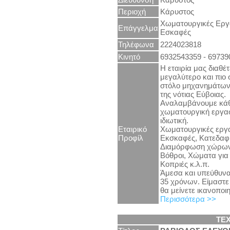
Περιοχή
Κάρυστος
Χωματουργικές Εργ
Επάγγελμα
Εσκαφές
Τηλέφωνα
2224023818
Κινητό
6932543359 - 69739
Η εταιρία μας διαθέτ
μεγαλύτερο και πιο
στόλο μηχανημάτων
της νότιας Εύβοιας.
Αναλαμβάνουμε κά
χωματουργική εργασ
ιδιωτική.
Εταιρικό
Χωματουργικές εργα
Προφίλ
Εκσκαφές, Κατεδαφί
Διαμόρφωση χώρων,
Βόθροι, Χώματα για
Κοπριές κ.λ.π.
Άμεσα και υπεύθυνα
35 χρόνων. Είμαστε 
θα μείνετε ικανοποιη
Περισσότερα >>
ΤΕ