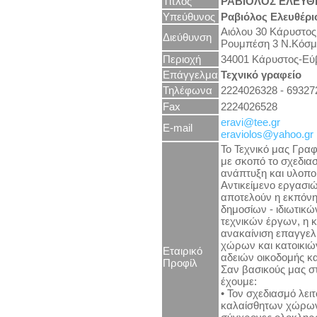
Τίτλος
ΡΑΒΙΟΛΟΣ
ΕΛΕΥΘ
Υπεύθυνος
Ραβιόλος Ελευθέρι
Αιόλου 30 Κάρυστος
Διεύθυνση
Ρουμπέση 3 Ν.Κόσμ
Περιοχή
34001 Κάρυστος-Εύ
Επάγγελμα
Τεχνικό γραφείο
Τηλέφωνα
2224026328 - 69327
Fax
2224026528
eravi@tee.gr
E-mail
eraviolos@yahoo.gr
Το Τεχνικό μας Γραφ
με σκοπό το σχεδιασ
ανάπτυξη και υλοπο
Αντικείμενο εργασι
αποτελούν η εκπόν
δημοσίων - ιδιωτικώ
τεχνικών έργων, η 
ανακαίνιση επαγγε
χώρων και κατοικιώ
Εταιρικό
αδειών οικοδομής κα
Προφίλ
Σαν βασικούς μας σ
έχουμε:
• Τον σχεδιασμό λει
καλαίσθητων χώρων