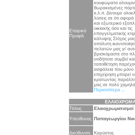
κουφώματα αλουμινί
θωρακισμένες πόρτ
κ.λ.π. Δίνουμε ολο
λύσεις σε ότι αφορά
και εξωτερικό εξοπλ
οικιακής όσο και τις
Εταιρικό
επαγγελματικής κτι
Προφίλ
κάλυψης Στόχος μας 
απόλυτη ικανοποίησ
πελατών μας γι' αυτ
βρισκόμαστε στο πλ
οτιδήποτε συμβεί κα
τοποθέτηση παρέχον
ασφάλεια που μόνο 
επιχείρηση μπορεί ν
κρατώντας παράλληλ
μας σε πολύ χαμηλά
Περισσότερα ...
ΕΛΑΙΟΧΡΩΜΑ
Τίτλος
Ελαιοχρωματισμοί
Υπεύθυνος
Παπαγεωργίου Νικ
Διεύθυνση
Καρύστος