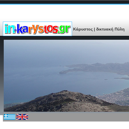
Κάρυστος | δικτυακή Πύλη