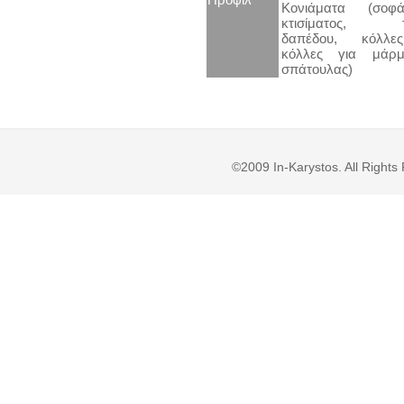
Κονιάματα (σοφ
κτισίματος, τσι
δαπέδου, κόλλες
κόλλες για μάρμ
σπάτουλας)
©2009 In-Karystos. All Righ