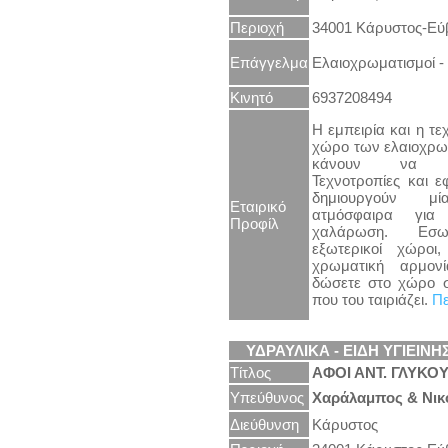
Περιοχή
34001 Κάρυστος-Εύ
Επάγγελμα
Ελαιοχρωματισμοί -
Κινητό
6937208494
Η εμπειρία και η τ
χώρο των ελαιοχρω
κάνουν να ξε
Τεχνοτροπίες και 
δημιουργούν μί
Εταιρικό
ατμόσφαιρα για
Προφίλ
χαλάρωση. Εσωτ
εξωτερικοί χώροι
χρωματική αρμονί
δώσετε στο χώρο 
που του ταιριάζει.
Πε
ΥΔΡΑΥΛΙΚΑ - ΕΙΔΗ ΥΓΙΕΙΝΗ
Τίτλος
ΑΦΟΙ ΑΝΤ. ΓΛΥΚΟΥ
Υπεύθυνος
Χαράλαμπος & Νικ
Διεύθυνση
Κάρυστος