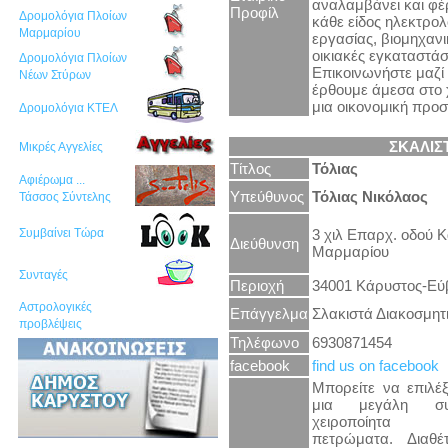
αναλαμβάνει και φέρ
Προφίλ
Δρομολόγια Πλοίων
κάθε είδος ηλεκτρολ
Μαρμαρίου
εργασίας, βιομηχανι
οικιακές εγκαταστάσ
Δρομολόγια Πλοίων
Επικοινωνήστε μαζί 
Νέων Στύρων
έρθουμε άμεσα στο 
μια οικονομική προ
Δρομολόγια ΚΤΕΛ
ΣΚΑΛΙΣ
Μικρές Αγγελίες
Τίτλος
Τόλιας
Αφιέρωμα ...
Υπεύθυνος
Τόλιας Νικόλαος
Τάσσος Σύντελης
3 χιλ Επαρχ. οδού 
Συμβαίνει Τώρα
Διεύθυνση
Μαρμαρίου
Συνταγές
Περιοχή
34001 Κάρυστος-Εύ
Αστρολογικές
Επάγγελμα
Σλακιστά Διακοσμητ
προβλέψεις
Τηλέφωνο
6930871454
facebook
find us on facebook
Μπορείτε να επιλέ
μια μεγάλη σ
χειροποίητα π
πετρώματα. Διαθέ