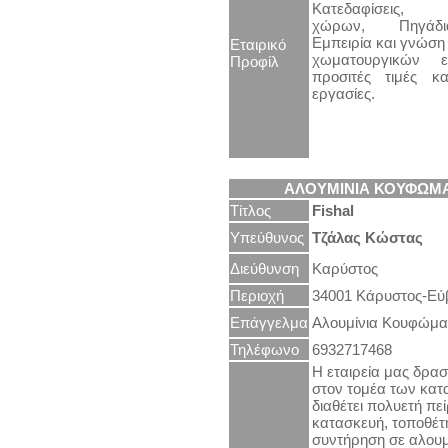
Κατεδαφίσεις, 
χώρων, Πηγάδι
Εμπειρία και γνώση
Εταιρικό
χωματουργικών 
Προφίλ
προσιτές τιμές κα
εργασίες.
ΑΛΟΥΜΙΝΙΑ ΚΟΥΦΩΜΑ
Τίτλος
Fishal
Υπεύθυνος
Τζάλας Κώστας
Διεύθυνση
Καρύστος
Περιοχή
34001 Κάρυστος-Εύ
Επάγγελμα
Αλουμίνια Κουφώμα
Τηλέφωνο
6932717468
Η εταιρεία μας δρασ
στον τομέα των κατ
διαθέτει πολυετή πε
κατασκευή, τοποθέτ
συντήρηση σε αλουμ