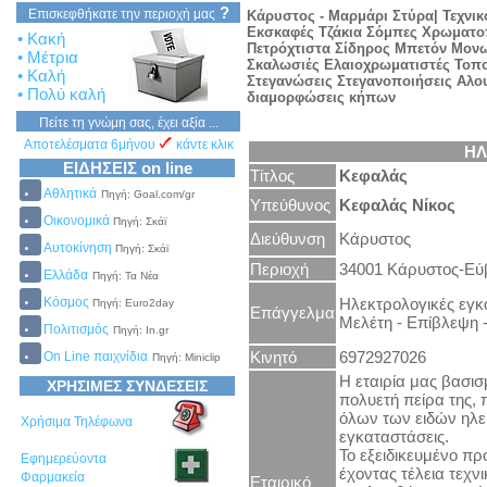
?
Επισκεφθήκατε την περιοχή μας
Κάρυστος - Μαρμάρι Στύρα| Τεχνι
Εκσκαφές Τζάκια Σόμπες Χρωματο
• Κακή
Πετρόχτιστα Σίδηρος Μπετόν Μονω
• Μέτρια
Σκαλωσιές Ελαιοχρωματιστές
Τοπο
• Καλή
Στεγανώσεις Στεγανοποιήσεις
Aλου
• Πολύ καλή
διαμορφώσεις κήπων
Πείτε τη γνώμη σας, έχει αξία ...
Αποτελέσματα 6μήνου
κάντε κλικ
ΗΛ
ΕΙΔΗΣΕΙΣ on line
Τίτλος
Κεφαλάς
Αθλητικά
Πηγή: Goal.com/gr
Υπεύθυνος
Κεφαλάς Νίκος
Οικονομικά
Πηγή: Σκάϊ
Διεύθυνση
Κάρυστος
Αυτοκίνηση
Πηγή: Σκάϊ
Περιοχή
34001 Κάρυστος-Εύ
Ελλάδα
Πηγή: Τα Νέα
Ηλεκτρολογικές εγκ
Κόσμος
Πηγή: Euro2day
Επάγγελμα
Μελέτη - Επίβλεψη 
Πολιτισμός
Πηγή: In.gr
Κινητό
6972927026
On Line παιχνίδια
Πηγή: Miniclip
Η εταιρία μας βασισ
ΧΡΗΣΙΜΕΣ ΣΥΝΔΕΣΕΙΣ
πολυετή πείρα της,
όλων των ειδών ηλε
Χρήσιμα Τηλέφωνα
εγκαταστάσεις.
Το εξειδικευμένο πρ
Εφημερεύοντα
έχοντας τέλεια τεχν
Φαρμακεία
Εταιρικό