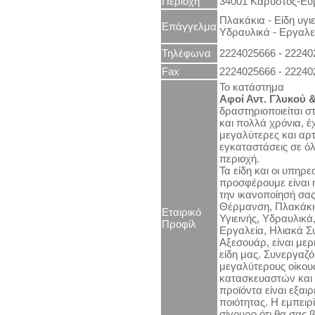
Περιοχή
34001 Κάρυστος-Εύ
Πλακάκια - Είδη υγιε
Επάγγελμα
Υδραυλικά - Εργαλε
Τηλέφωνα
2224025666 - 22240
Fax
2224025666 - 22240
Το κατάστημα
Αφοί Αντ. Γλυκού 
δραστηριοποιείται 
και πολλά χρόνια, έχ
μεγαλύτερες και αρτ
εγκαταστάσεις σε όλ
περιοχή.
Τα είδη και οι υπηρε
προσφέρουμε είναι 
την ικανοποίησή σας
Θέρμανση, Πλακάκια
Εταιρικό
Υγιεινής, Υδραυλικά
Προφίλ
Εργαλεία, Ηλιακά Σ
Αξεσουάρ, είναι μερ
είδη μας. Συνεργαζό
μεγαλύτερους οίκου
κατασκευαστών και 
προϊόντα είναι εξαιρ
ποιότητας. Η εμπειρί
σίγουρο ότι θα σας 