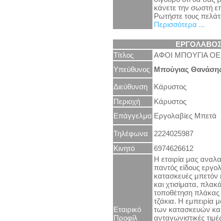
κάνετε την σωστή ε
Ρωτήστε τους πελάτ
Περισσότερα ...
ΕΡΓΟΛΑΒΟΣ
Τίτλος
ΑΦΟΙ ΜΠΟΥΓΙΑ ΟΕ
Υπεύθυνος
Μπούγιας Θανάση
Διεύθυνση
Κάρυστος
Περιοχή
Κάρυστος
Επάγγελμα
Εργολαβίες Μπετά
Τηλέφωνα
2224025987
Κινητό
6974626612
Η εταιρία μας αναλ
παντός είδους εργολ
κατασκευές μπετόν 
και χτισίματα, πλακά
τοποθέτηση πλάκας
τζάκια. Η εμπειρία 
Εταιρικό
των κατασκευών και
Προφίλ
ανταγωνιστικές τιμέ