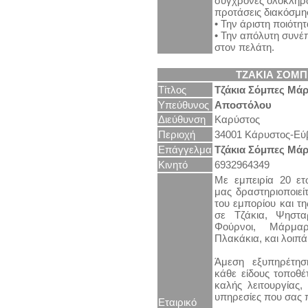
σύγχρονες ολοκληρ
προτάσεις διακόσμη
• Την άριστη ποιότη
• Την απόλυτη συνέ
στον πελάτη.
ΤΖΑΚΙΑ ΣΟΜΠ
Τίτλος
Τζάκια Σόμπες Μά
Υπεύθυνος
Αποστόλου
Διεύθυνση
Καρύστος
Περιοχή
34001 Κάρυστος-Εύ
Επάγγελμα
Τζάκια Σόμπες Μά
Κινητό
6932964349
Με εμπειρία 20 ετ
μας δραστηριοποιεί
του εμπορίου και τ
σε Τζάκια, Ψησταρ
Φούρνοι, Μάρμαρ
Πλακάκια, και λοιπ
Άμεση εξυπηρέτη
κάθε είδους τοποθέ
καλής λειτουργίας,
υπηρεσίες που σας
Εταιρικό