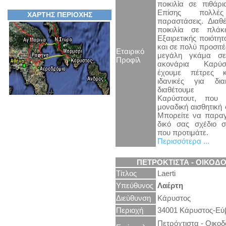
ποικιλία σε πιθάρι
Επίσης πολλές
ΧΑΡΤΗΣ ΠΕΡΙΟΧΗΣ
παραστάσεις. Διαθ
ποικιλία σε πλάκ
Εξαιρετικής ποιότητ
και σε πολύ προσιτέ
Εταιρικό
μεγάλη γκάμα σε
Προφίλ
ακονάρια Καρύσ
έχουμε πέτρες κή
ιδανικές για δι
διαθέτουμε σκ
Καρύστουτ, που 
μοναδική αισθητική
Μπορείτε να παραγγ
δικό σας σχέδιο στ
που προτιμάτε.
Περισσότερα ...
ΠΕΤΡΟΚΤΙΣΤΑ - ΟΙΚΟΔΟ
Τίτλος
Laerti
Υπεύθυνος
Λαέρτη
Διεύθυνση
Κάρυστος
Περιοχή
34001 Κάρυστος-Εύ
Πετρόχτιστα - Οικοδ