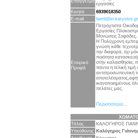
Επάγγελμα
εργασίες
Κινητό
6939018350
E-mail
laerti@in-karystos.gr
Πετρόχτιστα Οικοδο
Εργασίες Πλακοστρ
Μονώσεις Σοφάδες.
Η Πολύχρονη εμπειρ
γνώση κάθε τεχνοτ
την διαφορά, όχι μό
ποιότητα κατασκευή
στην καλαισθησία,
Εταιρικό
πάντα η τελική τιμή 
Προφίλ
αντιπροσωπευτική τ
αποτελέσματος,αφή
ικανοποιημένους όλ
πελάτες μας.
Περισσότερα...
ΧΩΜΑΤΟ
Τίτλος
ΚΑΛΟΓΗΡΟΣ ΓΙΑΝ
Υπεύθυνος
Καλόγηρος Γιάννη
Διεύθυνση
Κάρυστος