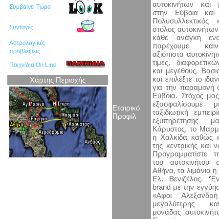
αυτοκινήτων και 
Συμβαίνει Τώρα
στην Εύβοια και 
Πολυσυλλεκτικός κ
Συνταγές
στόλος αυτοκινήτων
κάθε ανάγκη ενο
Αστρολογικές
παρέχουμε καιν
προβλέψεις
αξιόπιστα αυτοκίνη
τιμές, διαφορετικ
Παιχνίδια On Line
και μεγέθους. Βασι
και επιλέξτε το ιδαν
Χάρτης Περιοχής
για την παραμονή 
Εύβοια. Στόχος μας
εξασφαλίσουμε μ
Εταιρικό
ταξιδιωτική εμπειρ
Προφίλ
εξυπηρέτησης μ
Κάρυστος, το Μαρμά
η Χαλκίδα καθώς κ
της κεντρικής και ν
Προγραμματίστε 
του αυτοκινήτου
Αθήνα, τα λιμάνια ή
Ελ. Βενιζέλος. ‘Έ
brand με την εγγύησ
«Αφοι Αλεξανδρ
μεγαλύτερης καθ
μονάδας αυτοκινήτ