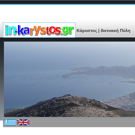
Κάρυστος | δικτυακή Πύλη