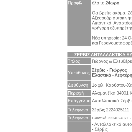
Προφίλ
όλο το
24ωρο
,
Θα βρείτε ακόμα, Ζά
Αξεσουάρ αυτοκινή
Λιπαντικά, Αναρτήσε
γρήγορη εξυπηρέτη
Νέα υπηρεσία: 24 Ο
και Γερανομεταφορ
ΣΕΡΒΙΣ ΑΝΤΑΛΛΑΚΤΙΚΑ Α
Τίτλος
Γιώργος & Ελευθέρι
Σέρβις - Γιώργος
Υπεύθυνος
Ελαστικά - Λεφτέρ
Διεύθυνση
1ο χιλ. Καρύστου-Χ
Περιοχή
Αλαμανέϊκα 34001 
Επάγγελμα
Ανταλλακτικά-Σέρβι
Τηλέφωνα
Σέρβις 2224025111
Τηλέφωνα
Ελαστικά: 2224024071 
- Ανταλλακτικά αυτ
- Σέρβις