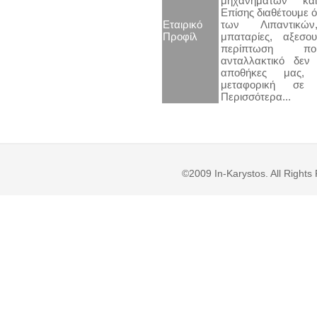
μηχανημάτων κα
Επίσης διαθέτουμε ό
Εταιρικό
των Λιπαντικών
Προφίλ
μπαταρίες, αξεσ
περίπτωση π
ανταλλακτικό δεν 
αποθήκες μας, 
μεταφορική σε
Περισσότερα...
©2009 In-Karystos. All Righ