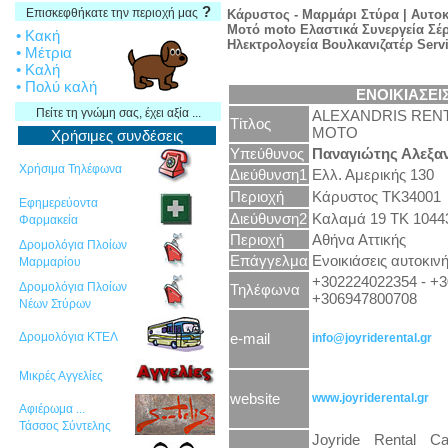
?
Επισκεφθήκατε την περιοχή μας
Κάρυστος - Μαρμάρι Στύρα | Αυτο
Μοτό moto Ελαστικά Συνεργεία Σέ
• Κακή
Ηλεκτρολογεία Βουλκανιζατέρ Serv
• Μέτρια
• Καλή
• Πολύ καλή
ΕΝΟΙΚΙΑΣΕ
Πείτε τη γνώμη σας, έχει αξία ...
ALEXANDRIS RENT
Τίτλος
MOTO
Χρήσιμες συνδέσεις
Υπεύθυνος
Παναγιώτης Αλεξα
Χρήσιμα Τηλέφωνα
Διεύθυνση1
Ελλ. Αμερικής 130
Περιοχή
Κάρυστος ΤΚ34001
Εφημερεύοντα
Διεύθυνση2
Καλαμά 19 ΤΚ 1044
Φαρμακεία
Περιοχή
Αθήνα Αττικής
Δρομολόγια Πλοίων
Επάγγελμα
Ενοικιάσεις αυτοκιν
Μαρμαρίου
+302224022354 - +
Δρομολόγια Πλοίων
Τηλέφωνα
+306947800708
Νέων Στύρων
e-mail
Δρομολόγια ΚΤΕΛ
info@joyriderental.gr
Μικρές Αγγελίες
website
www.joyriderental.gr
Αφιέρωμα ...
Τάσσος Σύντελης
Joyride Rental Ca