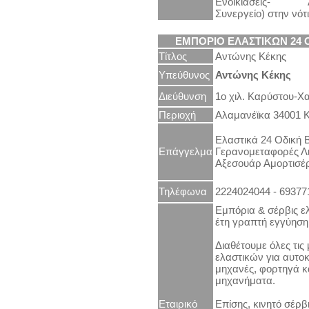
Ενοικιάσεις- Αν
Συνεργείο) στην νότ
ΕΜΠΟΡΙΟ ΕΛΑΣΤΙΚΩΝ
24
Τίτλος
Αντώνης Κέκης
Υπεύθυνος
Αντώνης Κέκης
Διεύθυνση
1ο χιλ. Καρύστου-Χ
Περιοχή
Αλαμανέϊκα 34001 
Ελαστικά 24 Οδική 
Επάγγελμα
Γερανομεταφορές Λ
Αξεσουάρ Αμορτισέ
Τηλέφωνα
2224024044 - 69377
Εμπόρια & σέρβις ε
έτη γραπτή εγγύηση
Διαθέτουμε όλες τις
ελαστικών για αυτοκ
μηχανές, φορτηγά κ
μηχανήματα.
Εταιρικό
Επίσης, κινητό σέρβ