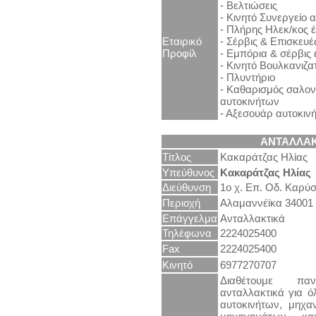
- Βελτιώσεις
- Κινητό Συνεργείο 
- Πλήρης Ηλεκ/κος 
Εταιρικό
- Σέρβις & Επισκευέ
Προφίλ
- Εμπόρια & σέρβις
- Κινητό Βουλκανιζα
- Πλυντήριο
- Καθαρισμός σαλο
αυτοκινήτων
- Αξεσουάρ αυτοκιν
ΑΝΤΑΛΛΑΚ
Τίτλος
Κακαράτζας Ηλίας
Υπεύθυνος
Κακαράτζας Ηλίας
Διεύθυνση
1ο χ. Επ. Οδ. Καρύ
Περιοχή
Αλαμαννέϊκα 34001
Επάγγελμα
Ανταλλακτικά
Τηλέφωνα
2224025400
Fax
2224025400
Κινητό
6977270707
Διαθέτουμε πα
ανταλλακτικά για ό
αυτοκινήτων, μηχα