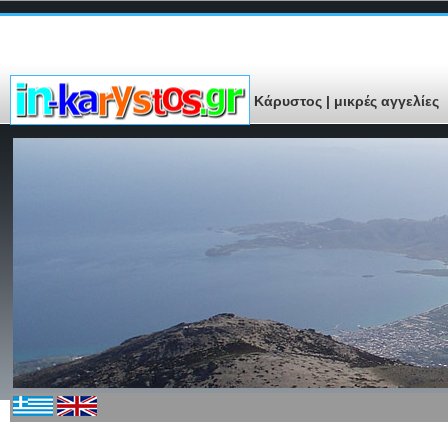
Κάρυστος | μικρές αγγελίες