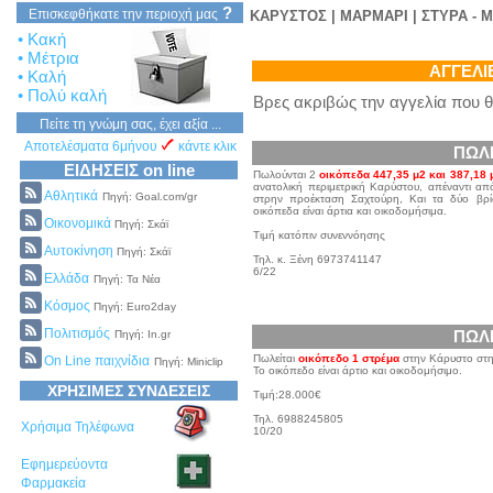
?
Επισκεφθήκατε την περιοχή μας
ΚΑΡΥΣΤΟΣ | ΜΑΡΜΑΡΙ | ΣΤΥΡΑ - 
• Κακή
• Μέτρια
ΑΓΓΕΛΙ
• Καλή
• Πολύ καλή
Βρες ακριβώς την αγγελία που θ
Πείτε τη γνώμη σας, έχει αξία ...
Αποτελέσματα 6μήνου
κάντε κλικ
ΠΩΛ
ΕΙΔΗΣΕΙΣ on line
Πωλούνται 2
οικόπεδα 447,35 μ2 και 387,18 
ανατολική περιμετρική Καρύστου, απέναντι απ
Αθλητικά
Πηγή: Goal.com/gr
στρην προέκταση Σαχτούρη, Και τα δύο βρί
οικόπεδα είναι άρτια και οικοδομήσιμα.
Οικονομικά
Πηγή: Σκάϊ
Τιμή κατόπιν συνεννόησης
Αυτοκίνηση
Πηγή: Σκάϊ
Τηλ. κ. Ξένη 6973741147
6/22
Ελλάδα
Πηγή: Τα Νέα
Κόσμος
Πηγή: Euro2day
Πολιτισμός
ΠΩΛ
Πηγή: In.gr
Πωλείται
οικόπεδο 1 στρέμα
στην Κάρυστο στη
On Line παιχνίδια
Πηγή: Miniclip
Το οικόπεδο είναι άρτιο και οικοδομήσιμο.
ΧΡΗΣΙΜΕΣ ΣΥΝΔΕΣΕΙΣ
Τιμή:28.000€
Τηλ. 6988245805
Χρήσιμα Τηλέφωνα
10/20
Εφημερεύοντα
Φαρμακεία