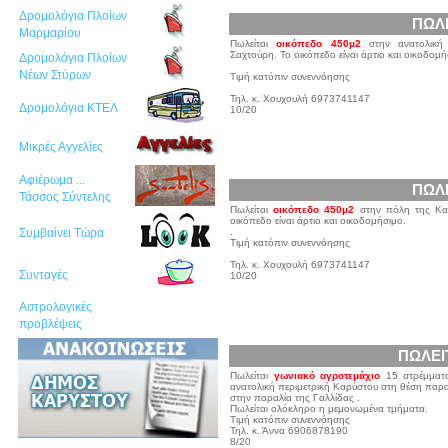
Δρομολόγια Πλοίων
ΠΩΛ
Μαρμαρίου
Πωλείται
οικόπεδο 450μ2
στην ανατολική 
Σαχτούρη. Το οικόπεδο είναι άρτιο και οικοδομή
Δρομολόγια Πλοίων
Νέων Στύρων
Τιμή κατόπιν συνεννόησης
Τηλ. κ. Χουχουλή 6973741147
Δρομολόγια ΚΤΕΛ
10/20
Μικρές Αγγελίες
Αφιέρωμα ...
ΠΩΛ
Τάσσος Σύντελης
Πωλείται
οικόπεδο 450μ2
στην πόλη της Καρ
οικόπεδο είναι άρτιο και οικοδομήσιμο.
.
Συμβαίνει Τώρα
Τιμή κατόπιν συνεννόησης
Τηλ. κ. Χουχουλή 6973741147
Συνταγές
10/20
Αστρολογικές
προβλέψεις
ΠΩΛΕΙ
Πωλείται
γωνιακό αγροτεμάχιο
15 στρέμματα
ανατολική περιμετρική Καρύστου στη θέση παρ
στην παραλία της Γαλλίδας .
Πωλείται ολόκληρο η μεμονωμένα τμήματα.
Τιμή κατόπιν συνεννόησης
Τηλ. κ. Άννα 6906878190
8/20